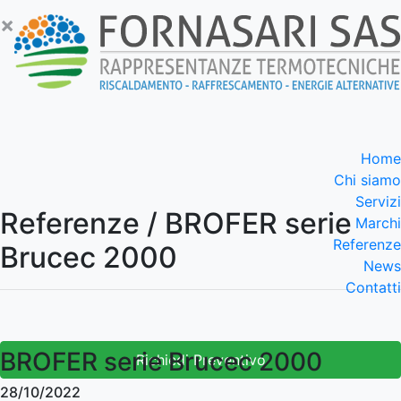
×
Home
Chi siamo
Servizi
Referenze / BROFER serie
Marchi
Referenze
Brucec 2000
News
Contatti
BROFER serie Brucec 2000
Richiedi Preventivo
28/10/2022